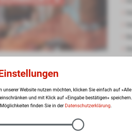
Ko
Da
Q
B
Me
S
Einstellungen
Be
er macht sich die SSH Service gGmbH genau dies
E
ft der Senioren- und Seniorenpflegeheim gGmbH
n unserer Website nutzen möchten, klicken Sie einfach auf »Alle
 SSH Service zwei große Küche, welche erst im
Hi
inschränken und mit Klick auf »Eingabe bestätigen« speichern.
rt und technisch auf dem höchsten Level
öglichkeiten finden Sie in der
Datenschutzerklärung
.
len Eckersbach und Planitz zur Mittagszeit ein
angeboten. Von Montag bis Sonntag bieten wir ab
n Häusern Stadtblick und Planitz am Mittag