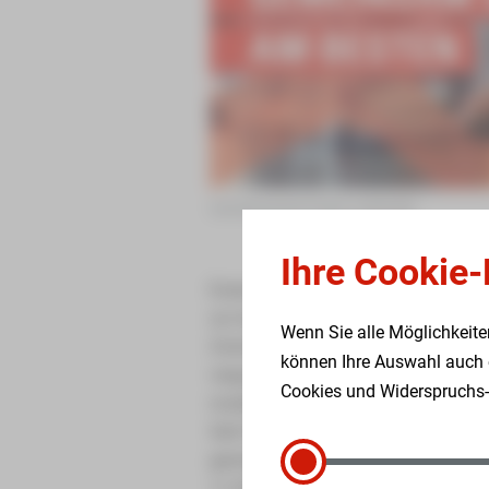
Gemeinsames Essen verbindet
Ihre Cookie-
Essen verbindet die Menschen. Dah
zur Aufgabe. Als Tochtergesellscha
Wenn Sie alle Möglichkeite
Zwickau (SSH Zwickau) betreibt die
können Ihre Auswahl auch e
vergangenen Jahr grundlegend sanie
Cookies und Widerspruchs-M
modernisiert wurden.
Seit 01.10.2024 wird in den Stadttei
gemeinsamer, offener Mittagstisch 
11:30 Uhr die Möglichkeit in unsere