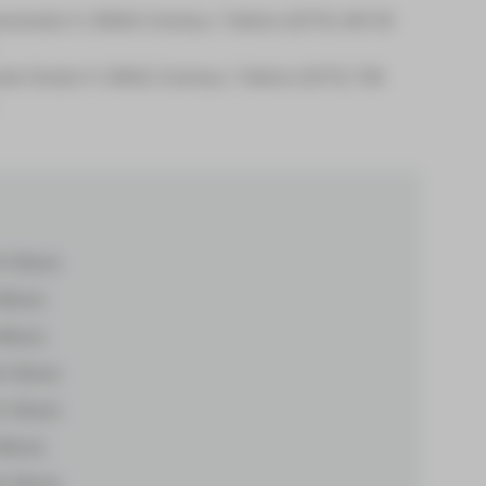
nenstraße 5 | 08066 Zwickau | Telefon (0375) 440 50
der Straße 9 | 08062 Zwickau | Telefon (0375) 788
6 KByte)
MByte)
MByte)
6 KByte)
2 KByte)
MByte)
6 KByte)