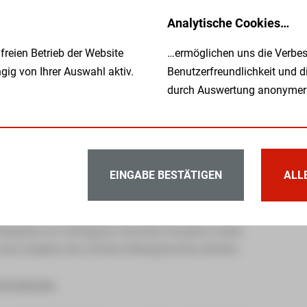
Sie in den Speisesälen eine ruhige und
Analytische Cookies…
ulinarischen Erfahrungen stehen auch der
reien Betrieb der Website
…ermöglichen uns die Verbes
und Austausch im Vordergrund. Denn niemand
ig von Ihrer Auswahl aktiv.
Benutzerfreundlichkeit und 
en im Jahr frische Mahlzeiten mit Produkten aus
durch Auswertung anonymer
hmen mit der Stadt Zwickau verwurzelt. Daher ist
nortnah ein unschlagbares Angebot zu machen.
d profitieren Sie von unserem attraktiven
en Sie ein Mittagsmenü bestehend aus einer
EINGABE BESTÄTIGEN
ALL
inem Nachtisch. Für das Mittagessen stehen Ihnen
hl.
sönlich bei uns zu begrüßen. An beiden
arkplätze zur Verfügung. Kommen Sie gerne vorbei
unser Angebot des offenen Mittagstisches erklären.
formationen: