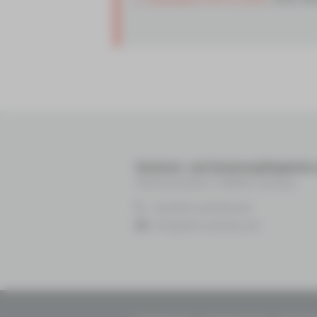
Senioren- und Seniorenpflegehei
Sternenstraße 5, 08066 Zwickau
Kontakt aufnehmen
info@ssh-zwickau.de