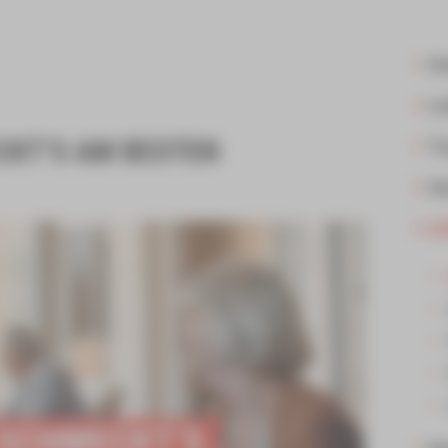
Un
Le
KT‘S AM BESTEN
Tr
Ge
In