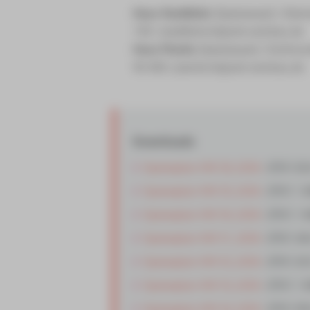
Haus Stadtblick
(Speisesaal) | Ster
150 | stadtblick-kl@ssh-zwickau.de
Haus Planitz
(Speisesaal) | Dortmun
90 400 | planitz-kl@ssh-zwickau.de
Downloads
Speiseplan KW 28_2026
(PDF, 82
Speiseplan KW 29_2026
(PDF, 1 
Speiseplan KW 30_2026
(PDF, 1 
Speiseplan KW 31_2026
(PDF, 46
Speiseplan KW 32_2026
(PDF, 65
Speiseplan KW 33_2026
(PDF, 1 
Speiseplan KW 34_2026
(PDF, 89