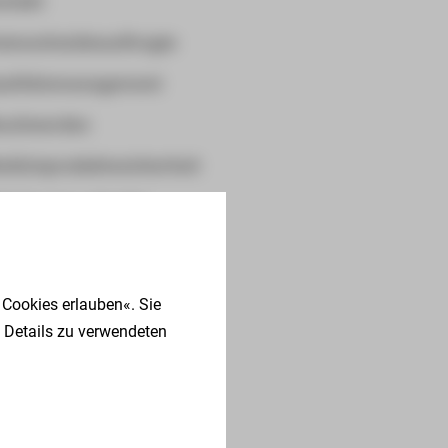
ntakt
tenschutzbeauftragte
ualitätsmanagement
eschwerden
dizinproduktesicherheit
SH Service gGmbH
triebsrat
hrenamt
 Cookies erlauben«. Sie
nweisgebersystem
 Details zu verwendeten