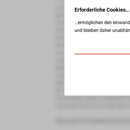
zusammenzukommen. Dafür erwartet 
Erforderliche Cookies…
gemütliche Atmosphäre. Neben den k
…ermöglichen den einwandf
nachbarschaftliche Zusammenhalt 
muss allein sein.
und bleiben daher unabhäng
Die Küchenteams kochen an 365 Tag
der Region. Die SSH ist als Unterne
uns sehr daran gelegen, Ihnen woh
Lernen Sie neue Menschen kennen un
Rabattsystem. Ab nur 7 Euro erhalt
Vorspeise, einem Mittagessen und e
täglich immer zwei Essen zur Auswa
Wir würden uns sehr freuen, Sie per
Einrichtungen stehen ausreichend P
und lassen sich von uns alles über 
Bitte nutzen Sie folgende Kontaktin