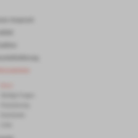
ser Anspruch
itbild
adition
schäftsführung
formationen
News
Häufige Fragen
Finanzierung
Downloads
Links