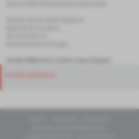
Darum entsteht eine besondere Gemeinschaft.
Schauen Sie sich unsere Häuser an.
Besuchen Sie uns gerne.
Wir hören Ihnen zu.
Wir beantworten Ihre Fragen.
Herzlich Willkommen in Ihrem neuen Zuhause!
Kontakt aufnehmen
KONTAKT
IMPRESSUM
DATENSCHUTZ
ERKLÄRUNG ZUR BARRIEREFREIHEIT
HINWEISGEBERSYSTEM
LEICHTE SPRACHE