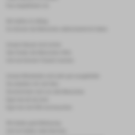
Das respektieren wir.
Wir helfen im Alltag.
So können die Menschen selbst-bestimmt leben.
Unsere Häuser sind sicher.
Hier finden die Menschen Hilfe.
Und sie können Freizeit machen.
Unsere Mitarbeiter sind sehr gut ausgebildet.
Sie arbeiten mit viel Herz.
Sie kümmern sich um alle Menschen.
Egal wie alt sie sind.
Egal wie viel Hilfe sie brauchen.
Wir bieten gute Betreuung.
Und wir bieten viele Services.