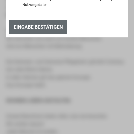
Nutzungsdaten.
So wie wir selbst behandelt werden wollen.
Das ist unser Grundsatz.
EINGABE BESTÄTIGEN
Darum kümmern wir uns gut um ältere Menschen.
Wir kümmern uns auch um kranke Menschen.
Und um Menschen mit Behinderung.
Die Senioren- und Senioren-Pflegeheim gGmbH Zwickau
hat viele Wohn-Heime.
In allen Heimen gilt das gleiche Konzept.
Das Konzept heißt:
WOHNEN-LEBEN-GESTALTEN.
Unsere Bewohner haben alles, was sie brauchen.
Wir achten darauf:
Jeder Mensch ist anders.