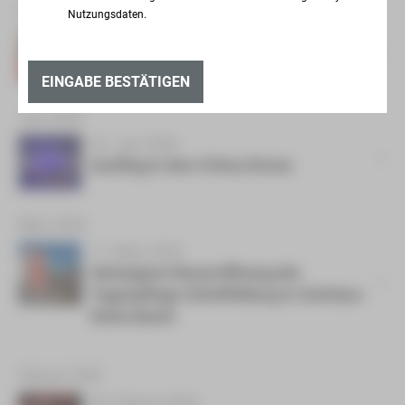
August 2026
Nutzungsdaten.
01. August 2026
Gemeinsam schmeckt‘s am Besten
EINGABE BESTÄTIGEN
Juni 2026
26. Juni 2026
Ausflug in den Cirkus Krone
März 2026
17. März 2026
Gelungene Neueröffnung der
Tagespflege Scheffelberg in Zwickau-
Eckersbach
Februar 2026
09. Februar 2026