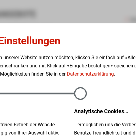
ANGEBOTE
Un
im gGmbH Zwickau ist ein
Pe
treuung älterer, pflegebedürftiger und behinderter
Einstellungen
svollen Aufgabe ist das menschliche Mit- und
St
er erfolgreichen Arbeit. Der gemeinsame
Au
n unserer Website nutzen möchten, klicken Sie einfach auf »Alle
undlage.
inschränken und mit Klick auf »Eingabe bestätigen« speichern.
S
öglichkeiten finden Sie in der
Datenschutzerklärung
.
We
haben Fragen zu Ihrer Bewerbung?
A
Hanne Baumann
Analytische Cookies…
on: (0173) 3207895
bewerbung@ssh-zwickau.de
reien Betrieb der Website
…ermöglichen uns die Verbes
ig von Ihrer Auswahl aktiv.
Benutzerfreundlichkeit und 