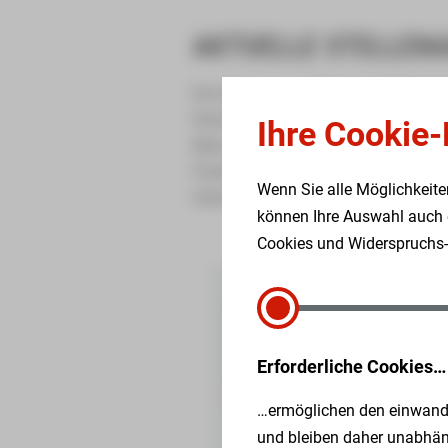
AKTUELLE STELLEN
Die Senioren- und Seniorenpflegehe
Dienstleistungsunternehmen in der Be
Ihre Cookie-
Menschen. Bei dieser verantwortung
Füreinander Grundvoraussetzung ein
Wenn Sie alle Möglichkeite
Verhaltenscodex bildet dafür die Gr
können Ihre Auswahl auch e
Cookies und Widerspruchs-M
Sie 
Lea 
Erforderliche Cookies…
Telef
Mail:
…ermöglichen den einwandf
und bleiben daher unabhäng