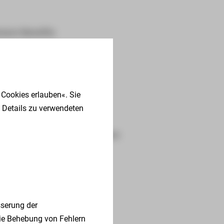
sere Benefits
rsonal
ellenangebote
sbildung
 Cookies erlauben«. Sie
 Details zu verwendeten
tudium
itere Einstiegsmöglichkeiten
ufstiegsprogramme
serung der
die Behebung von Fehlern