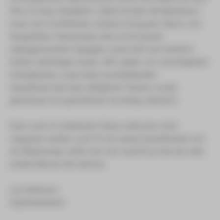
Plan im Haus Stadtblick. Dabei konnten die Bewohner/-
innen sich mit Brötchen, Schoko-Croissants, Wurst- und
Käseplatten, Fleischsalat, Obst und frischem
selbstgemachtem Spiegelei, sowie Saft und natürlich
Kaffee verköstigen lassen. Mit Liedern von verschiedenen
Schlagerstars, sowie einer anschließenden
Gesprächsrunde über alltägliche Themen, wurde
gemeinsam ein gemütlicher Vormittag verbracht.
Denn auch im österlichen Stress sollte eins nicht
vergessen werden, auch für ein wenig Gemütlichkeit und
ein Miteinander, sollte man sich manchmal die eine oder
andere Minute Zeit nehmen.
Lea Seltmann
Ergotherapeutin