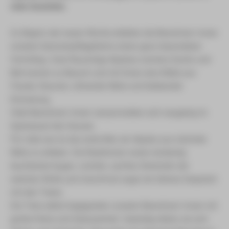
viele Gesichter.
Zu Beginn der neuen Woche erlebten die Bewohner/-innen
unseres Seniorenpflegeheims einen ganz besonderen
Vormittag. Zwei flauschige Alpakas namens Danilo und
Bert kamen zu Besuch und mit ihnen eine Welle aus
Freude, Staunen, rührender Nähe und bleibender
Erinnerung.
Viele Bewohner/-innen versammelten sich neugierig im
Speisesaal des Hauses.
Für viele war es das erste Mal, ein Alpaka aus nächster
Nähe zu erleben. Die Reaktionen waren eindeutig:
leuchtende Augen, Lächeln, sanftes Streicheln der
weichen Wolle und manchmal sogar ein kleines Gespräch
mit den Tieren.
Die Tiere selbst begegneten unseren Bewohner/-innen mit
großer Ruhe und Gelassenheit. Geduldig ließen sie sich