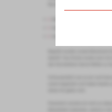
Besonderes einfallen lassen. Es ga
Möhrensüppchen mit Milchschau
Geschmorte Ochsenbäckchen mit 
Haselnusseis mit Schokokern, kar
Begrüßt wurden unsere Bewohner/in
Aperitif. Das Dinner wurde noch mit
den Klavierlehrer Gernot Müller zu G
Schlussendlich war es ein rund her
waren begeistert und haben bereits 
dieser Art geben wird.
Persönlich möchte ich mich an dieser
Mitarbeitern bedanken, welche in d