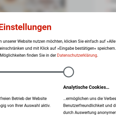
Ko
Da
Q
Einstellungen
B
n unserer Website nutzen möchten, klicken Sie einfach auf »Alle
Me
inschränken und mit Klick auf »Eingabe bestätigen« speichern.
s Stadtblick unsere Bewohner/innen und Angehörige
S
öglichkeiten finden Sie in der
Datenschutzerklärung
.
isch zu verwöhnen. Leider musste dieses Jahr uns
Be
t, abgesagt werden.
E
oben!
Hi
Analytische Cookies…
das Dinner nachzuholen und zu einem
reien Betrieb der Website
…ermöglichen uns die Verbes
eitag, 09.05.2025, war es soweit. Der Speisesaal des
ig von Ihrer Auswahl aktiv.
Benutzerfreundlichkeit und 
rsonen gut gefüllt. Auch unsere Kolleginnen und
durch Auswertung anonymer
n Dana Rudolph, haben sich für diesen Tag etwas