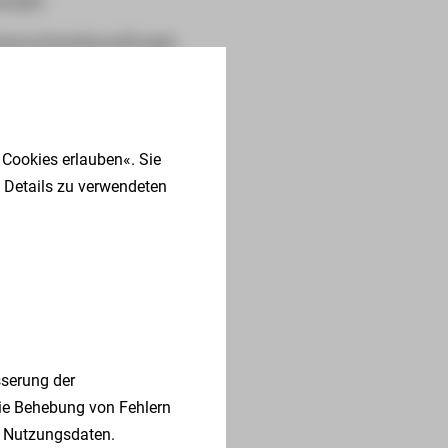
ntakt
tenschutzbeauftragte
ualitätsmanagement
eschwerden
 Cookies erlauben«. Sie
dizinproduktesicherheit
 Details zu verwendeten
SH Service gGmbH
triebsrat
hrenamt
nweisgebersystem
serung der
die Behebung von Fehlern
 Nutzungsdaten.