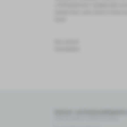
„Frühlingsdinners“ eingebunden ware
werden kann, wenn Hand in Hand zu
Dank!
Ray Lätzsch
Hausdirektor
Senioren- und Seniorenpflegehei
Sternenstraße 5, 08066 Zwickau