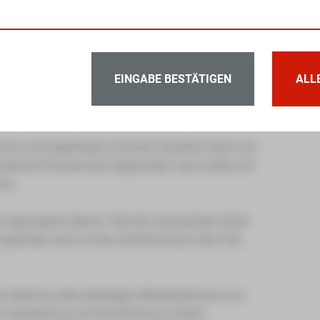
b ein leckeres Drei-Gänge-Menü welches aus
mkrone
EINGABE BESTÄTIGEN
ALL
Wickelklöße und Rotkohl
amellisierten Nüssen und Baiserstückchen
nen und Angehörige mit einem Sanddorn-Spritz als
 dezenter Klaviermusik abgerundet. Dazu hatten wir
ast.
um gelungener Abend. Viele der anwesenden Gäste
angefragt, wann es das nächste Dinner oder Fest
 Stelle bei allen beteiligten Mitarbeiterinnen und
er Vorbereitung und Durchführung unseres