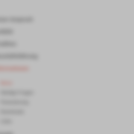
ser Anspruch
itbild
adition
schäftsführung
formationen
News
Häufige Fragen
Finanzierung
Downloads
Links