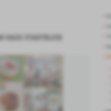
Un
Le
M HAUS STADTBLICK
Tr
Ge
In