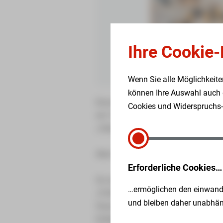
Ihre Cookie-
Wenn Sie alle Möglichkeite
können Ihre Auswahl auch e
Eine kleine Tradition ist es im Hau
Cookies und Widerspruchs-M
am 14.02. zum Valentinstag kulinar
„Valentinsdinner“, krankheitsbeding
Aber Aufgeschoben ist nicht aufgeh
Erforderliche Cookies…
So wurde kurzerhand entschieden, 
…ermöglichen den einwandf
„Frühlingsdinner“ zu wandeln. An Fr
und bleiben daher unabhäng
Hauses Stadtblick war mit ca. 55 Pe
Kollegen der Küche, um Küchenchefi