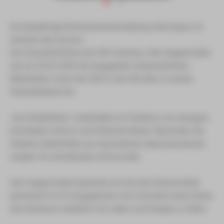
Die diesjährige Ehrenamtsveranstaltung stand ganz im
Zeichen des Humors:
Der Geschäftsführer der SSH Zwickau, Herr Geigenmüller,
lud am 05.02.2026 die engagierten ehrenamtlichen
Mitarbeiter/-innen der SSH in die Villa Moc zu einem
Kabarettabend ein.
„Die Stiehlblüten“ unterhielten ihr Publikum mit witzigem,
pointiertem Humor und fröhlicher Musik. Besonders die
heiteren Seitenhiebe auf wechselnde Lebenssituationen
sorgten für anhaltendes Schmunzeln.
Herr Geigenmüller bedankte sich bei den Ehrenamtlern
persönlich für ihr Engagement und motivierte seine Gäste,
das Ehrenamt weiterhin mit Leben und Energie zu füllen.