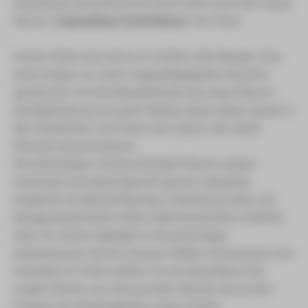
Eckersbach und eröffnet am 02.02.2026 unter dem neuen
Namen
„Tagespflege Scheffelberg“
ihre Türen.
Unsere Gäste sind schon im Vorfeld voller Neugier: Eine
erste Gruppe von sechs Tagespflegegästen besuchte
gemeinsam mit drei Mitarbeitenden die neuen Räume –
die Begeisterung war groß! Weitere Gäste stehen bereits in
den Startlöchern und freuen sich darauf, den neuen
Standort kennenzulernen.
Die ebenerdigen, lichtdurchfluteten Räume werden
individuell und bedarfsgerecht genutzt. Bewährte
Angebote wie Beschäftigungen, Gesprächsrunden und
Bewegungseinheiten finden selbstverständlich weiterhin
statt. Ein echtes Highlight ist die großzügige
Außenterrasse, die bei schönem Wetter unkompliziert zum
Verweilen im Freien einlädt. Für ein besonderes Flair
sorgen Palmen aus einer privaten Spende, die ab dem
Frühjahr für Urlaubsgefühle sorgen werden.