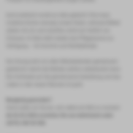
Auch praktisch wurde an alles gedacht: Eine neue,
moderne Küche versorgt unsere Gäste, vertraute Möbel
ziehen mit um und schaffen sofort ein Gefühl von
Zuhause. Im Bad steht wieder eine Pflegewanne zur
Verfügung – für Komfort und Wohlbefinden.
Der Umzug wird von allen Mitarbeitenden gemeinsam
gestemmt, damit der Betrieb nahtlos weiterlaufen kann.
Die Vorfreude auf die gemeinsame Gestaltung und das
Leben in den neuen Räumen ist groß.
Neugierig geworden?
Gerne laden wir Sie ein, sich selbst ein Bild zu machen!
Ab 02.02.2026 erreichen Sie uns telefonisch unter
(0375) 440 50 500.