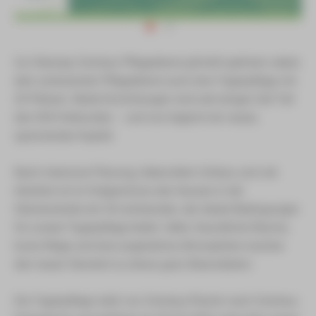
Zur Äskulap Zwickau Pflegedienst gGmbH gehören neben
dem ambulanten Pflegedienst auch eine Tagespflege mit
20 Plätzen. Beide Einrichtungen sind seit einiger Zeit Teil
des SSH-Verbundes – und nun beginnt ein neues,
spannendes Kapitel.
Nach intensiver Planung, liebevollem Umbau und viel
Herzblut ist im Erdgeschoss des Hauses in der
Sternenstraße ein Ort entstanden, der ideale Bedingungen
für unsere Tagespflege bietet. Helle, freundliche Räume,
kurze Wege und eine angenehme Atmosphäre machen
den neuen Standort zu etwas ganz Besonderem.
Die Tagespflege zieht von Zwickau-Planitz nach Zwickau-